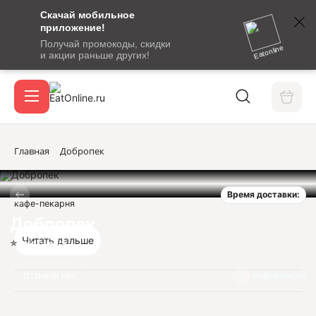
Скачай мобильное
номер
приложение!
SMS-
Получай промокоды, скидки
сообщение
Eatonline
и акции раньше других!
с
Акции
кодом
подтверждения
О сервисе
Главная
Добропек
Время доставки:
Откры
кафе-пекарня
Вход / регистрация
Добропек
Читать дальше
Нет оценок
Отзывов нет
Информация