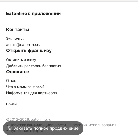
Eatonline в приложении
О
Контакты
О
Эл. почта:
admin@eatonline.ru
Открыть франшизу
Оставить заявку
Добавить ресторан бесплатно
Основное
Войти
О нас
Что с моим заказом?
Информация для партнеров
Город
Нижний Тагил
Войти
Написать в техподдержку
©2012-2026, eatonline.ru
• Политика конфиденциальности
• Условия использования
🚀 Заказать полное продвижение
• Публичная оферта